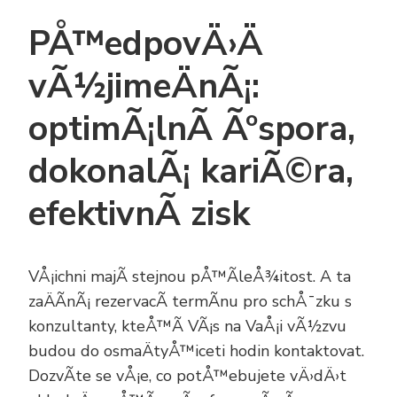
PÅ™edpovÄ›Ä
vÃ½jimeÄnÃ¡:
optimÃ¡lnÃ­ Ãºspora,
dokonalÃ¡ kariÃ©ra,
efektivnÃ­ zisk
VÅ¡ichni majÃ­ stejnou pÅ™Ã­leÅ¾itost. A ta
zaÄÃ­nÃ¡ rezervacÃ­ termÃ­nu pro schÅ¯zku s
konzultanty, kteÅ™Ã­ VÃ¡s na VaÅ¡i vÃ½zvu
budou do osmaÄtyÅ™iceti hodin kontaktovat.
DozvÃ­te se vÅ¡e, co potÅ™ebujete vÄ›dÄ›t