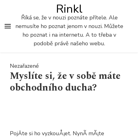
Rinkl
Říká se, že v nouzi poznáte přítele. Ale
nemusíte ho poznat jenom v nouzi. Můžete
ho poznat i na internetu. A to třeba v
podobě právě našeho webu.
Nezařazené
Myslíte si, že v sobě máte
obchodního ducha?
PojÄte si ho vyzkouÅ¡et. NynÃ­ mÃ¡te