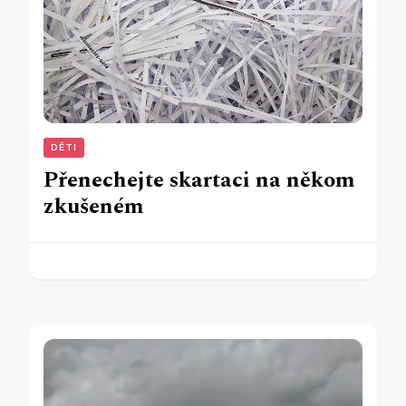
DĚTI
Přenechejte skartaci na někom
zkušeném