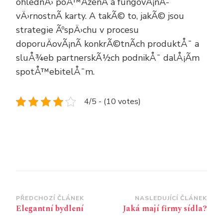
ohlednÄ› poÅ™Ã­zenÃ­ a fungovÃ¡nÃ­
vÄ›rnostnÃ­ karty. A takÃ© to, jakÃ© jsou
strategie ÃºspÄ›chu v procesu
doporuÄovÃ¡nÃ­ konkrÃ©tnÃ­ch produktÅ¯ a
sluÅ¾eb partnerskÃ½ch podnikÅ¯ dalÅ¡Ã­m
spotÅ™ebitelÅ¯m.
4/5 - (10 votes)
Navigace
PŘEDCHOZÍ ČLÁNEK
NASLEDUJÍCÍ ČLÁNEK
Elegantní bydlení
Jaká mají firmy sídla?
příspěvku