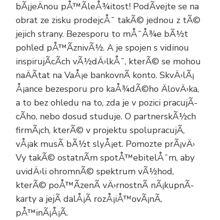
bÃ¡jeÄnou
pÅ™Ã­leÅ¾itost
! PodÃ­vejte se na
obrat ze zisku prodejcÅ¯ takÃ© jednou z tÃ©
jejich strany. Bezesporu to mÅ¯Å¾e bÃ½t
pohled pÅ™Ã­znivÃ½. A je spojen s vidinou
inspirujÃ­cÃ­ch vÃ½dÄ›lkÅ¯, kterÃ© se mohou
naÄÃ­tat na VaÅ¡e bankovnÃ­ konto. SkvÄ›lÃ¡
Å¡ance bezesporu pro kaÅ¾dÃ©ho ÄlovÄ›ka,
a to bez ohledu na to, zda je v pozici pracujÃ­
cÃ­ho, nebo dosud studuje. O partnerskÃ½ch
firmÃ¡ch, kterÃ© v projektu spolupracujÃ­,
vÅ¡ak musÃ­ bÃ½t slyÅ¡et. Pomozte prÃ¡vÄ›
Vy takÃ© ostatnÃ­m spotÅ™ebitelÅ¯m, aby
uvidÄ›li ohromnÃ© spektrum vÃ½hod,
kterÃ© poÅ™Ã­zenÃ­ vÄ›rnostnÃ­ nÃ¡kupnÃ­
karty a jejÃ­ dalÅ¡Ã­ rozÅ¡iÅ™ovÃ¡nÃ­,
pÅ™inÃ¡Å¡Ã­.