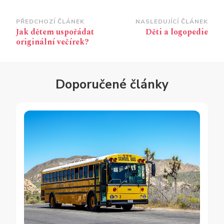
Navigace
PŘEDCHOZÍ ČLÁNEK
NASLEDUJÍCÍ ČLÁNEK
Jak dětem uspořádat
Děti a logopedie
příspěvku
originální večírek?
Doporučené články