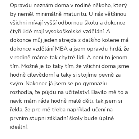
Opravdu neznám doma v rodině někoho, který
by neměl minimálně maturitu. U nás většinou
všichni mívají vyšší odbornou školu a dokonce
čtyři lidé mají vysokoškolské vzdělání. A
dokonce můj jeden strejda z dalšího kolene má
dokonce vzdělání MBA a jsem opravdu hrdá, že
v rodině máme tak chytré lidi. A není to jenom
tím. Možné je to taky tím, že všichni doma jsme
hodně cílevědomí a taky si stojíme pevně za
svým. Nakonec já jsem se po gymnáziu
rozhodla, že půjdu na učitelství. Bavilo mě to a
navíc mám ráda hodně malé děti, tak jsem si
řekla, že pro mě třeba například učení na
prvním stupni základní školy bude úplně
ideální.