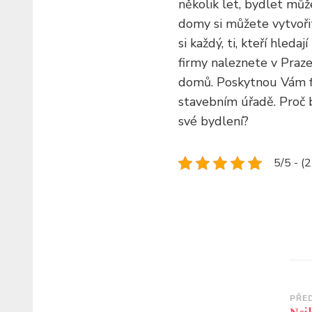
několik let, bydlet můž
domy si můžete vytvoři
si každý, ti, kteří hleda
firmy naleznete v Praz
domů. Poskytnou Vám fi
stavebním úřadě. Proč 
své bydlení?
5/5 - (
Na
PŘE