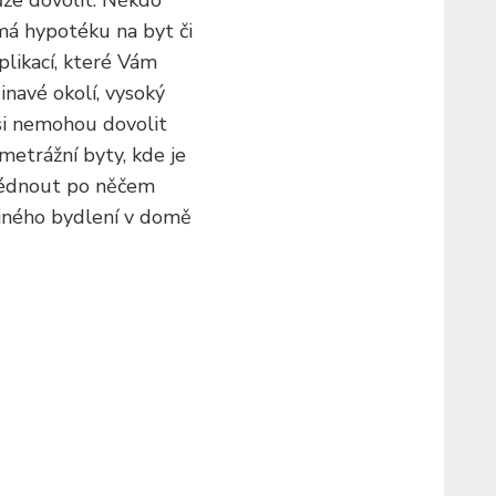
ůže dovolit. Někdo
má hypotéku na byt či
plikací, které Vám
navé okolí, vysoký
 si nemohou dovolit
ometrážní byty, kde je
zhlédnout po něčem
jiného bydlení v domě