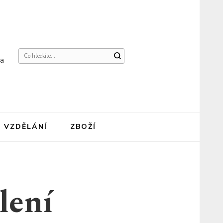
Hledáte
na
něco
?
VZDĚLÁNÍ
ZBOŽÍ
lení