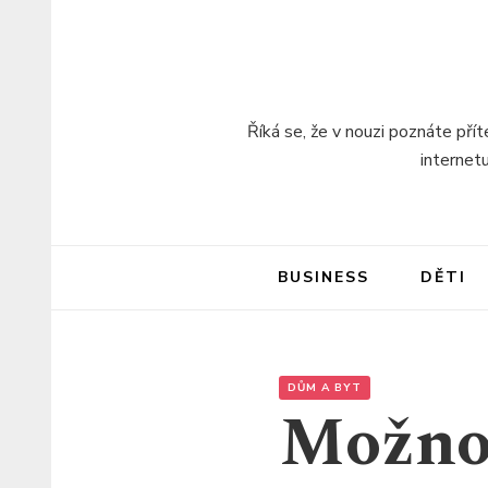
Říká se, že v nouzi poznáte pří
internet
BUSINESS
DĚTI
DŮM A BYT
Možnos