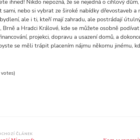
ete ihned! Nikdo nepozná, že se nejedná o cihlový dům,
t sami, nebo si vybrat ze široké nabídky dřevostaveb a
jí bydlení, ale i ti, kteří mají zahradu, ale postrádají út
e, Brně a Hradci Králové, kde se můžete osobně podívat
nancování, projekci, dopravu a usazení domů, a dokonce
byste se měli trápit placením nájmu někomu jinému, kd
2 votes)
vigace
DCHOZÍ ČLÁNEK