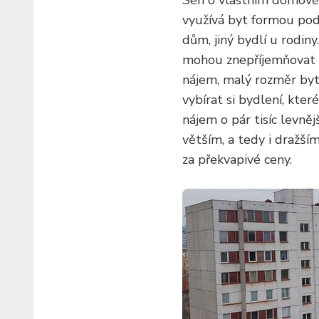
Sen o vlastním domově 
využívá byt formou pod
dům, jiný bydlí u rodin
mohou znepříjemňovat ž
nájem, malý rozměr bytu
vybírat si bydlení, kter
nájem o pár tisíc levně
větším, a tedy i dražš
za překvapivé ceny.