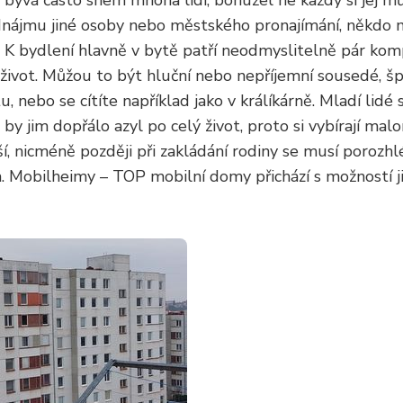
bývá často snem mnoha lidí, bohužel ne každý si jej m
nájmu jiné osoby nebo městského pronajímání, někdo 
y. K bydlení hlavně v bytě patří neodmyslitelně pár kom
ivot. Můžou to být hluční nebo nepříjemní sousedé, špi
, nebo se cítíte například jako v králíkárně. Mladí lidé
é by jim dopřálo azyl po celý život, proto si vybírají mal
jší, nicméně později při zakládání rodiny se musí poro
ím. Mobilheimy – TOP mobilní domy přichází s možností 