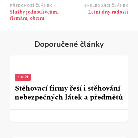
Navigace
PŘEDCHOZÍ ČLÁNEK
NASLEDUJÍCÍ ČLÁNEK
Služby jednotlivcům,
Letní dny radosti
příspěvku
firmám, obcím
Doporučené články
ZBOŽÍ
Stěhovací firmy řeší i stěhování
nebezpečných látek a předmětů