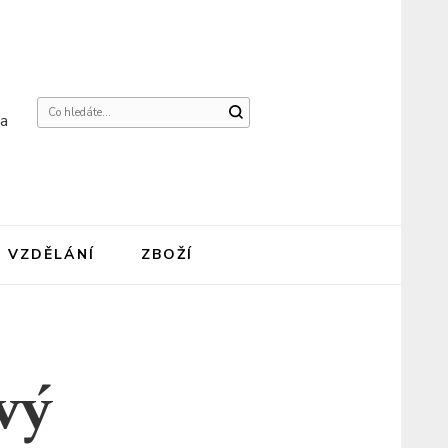
Hledáte
na
něco
?
VZDĚLÁNÍ
ZBOŽÍ
vý