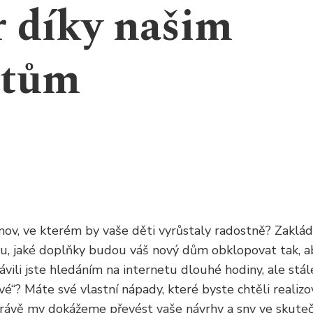
 díky našim
etům
v, ve kterém by vaše děti vyrůstaly radostně? Zakládá
u, jaké doplňky budou váš nový dům obklopovat tak, a
vili jste hledáním na internetu dlouhé hodiny, ale stá
vé“? Máte své vlastní nápady, které byste chtěli realiz
právě my dokážeme převést vaše návrhy a sny ve skuteč