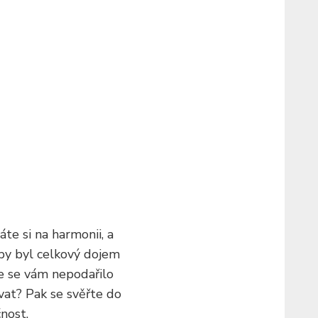
te si na harmonii, a
by byl celkový dojem
le se vám nepodařilo
ovat? Pak se svěřte do
nost.