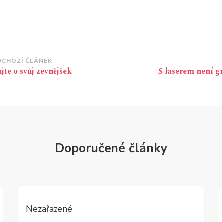
vigace
DCHOZÍ ČLÁNEK
jte o svůj zevnějšek
S laserem není g
íspěvku
Doporučené články
Nezařazené