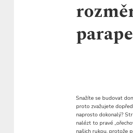
rozměr
parap
Snažíte se budovat domo
proto zvažujete dopřed
naprosto dokonalý? Strá
nalézt to pravé „ořecho
našich rukou, protože 