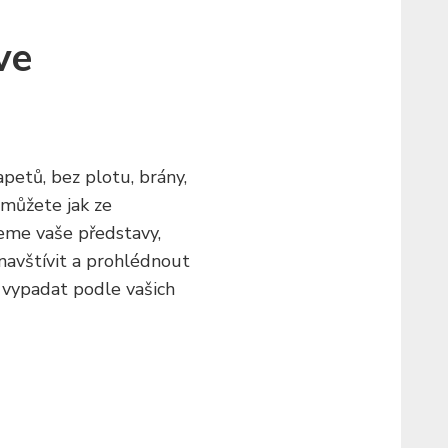
ve
apetů
, bez plotu, brány,
 můžete jak ze
jeme vaše představy,
 navštívit a prohlédnout
v vypadat podle vašich