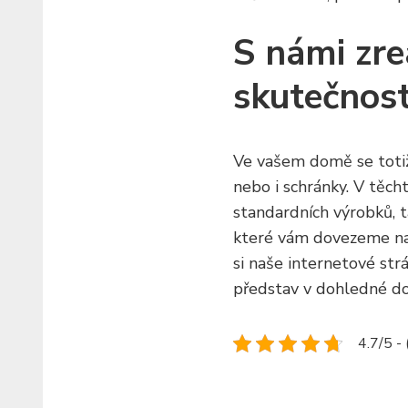
S námi zre
skutečnos
Ve vašem domě se totiž
nebo i schránky. V těch
standardních výrobků, t
které vám dovezeme na j
si naše internetové str
představ v dohledné d
4.7/5 -