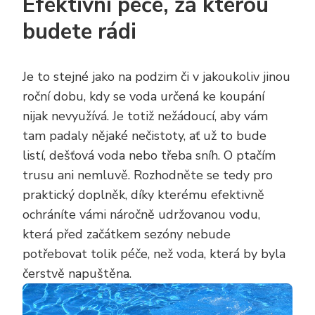
Efektivní péče, za kterou
budete rádi
Je to stejné jako na podzim či v jakoukoliv jinou
roční dobu, kdy se voda určená ke koupání
nijak nevyužívá. Je totiž nežádoucí, aby vám
tam padaly nějaké nečistoty, ať už to bude
listí, dešťová voda nebo třeba sníh. O ptačím
trusu ani nemluvě. Rozhodněte se tedy pro
praktický doplněk, díky kterému efektivně
ochráníte vámi náročně udržovanou vodu,
která před začátkem sezóny nebude
potřebovat tolik péče, než voda, která by byla
čerstvě napuštěna.