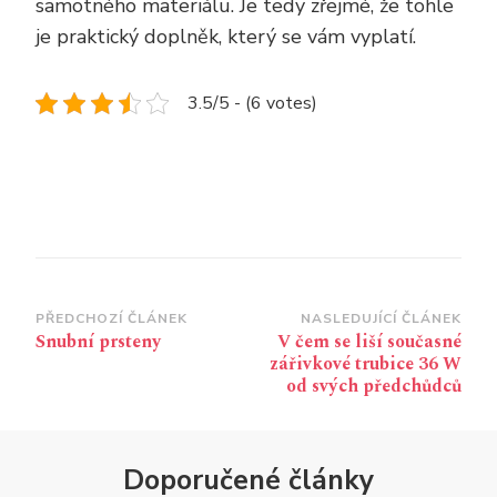
samotného materiálu. Je tedy zřejmé, že tohle
je praktický doplněk, který se vám vyplatí.
3.5/5 - (6 votes)
Navigace
PŘEDCHOZÍ ČLÁNEK
NASLEDUJÍCÍ ČLÁNEK
Snubní prsteny
V čem se liší současné
příspěvku
zářivkové trubice 36 W
od svých předchůdců
Doporučené články